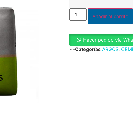
Añadir al carrito
Hacer pedido vía Wh
-
-
Categorías
ARGOS
,
CEM