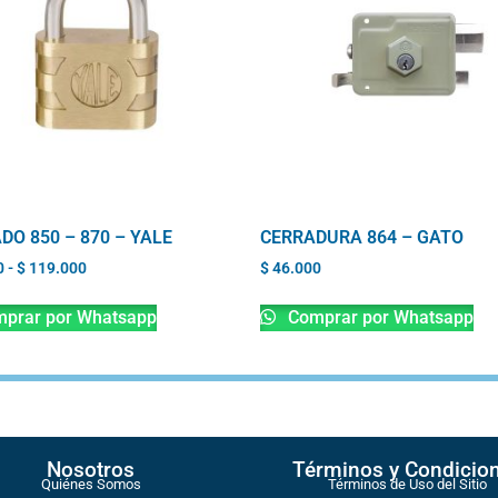
DO 850 – 870 – YALE
CERRADURA 864 – GATO
0
-
$
119.000
$
46.000
prar por Whatsapp
Comprar por Whatsapp
Nosotros
Términos y Condicio
Quiénes Somos
Términos de Uso del Sitio