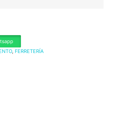
atsapp
ENTO
,
FERRETERÍA