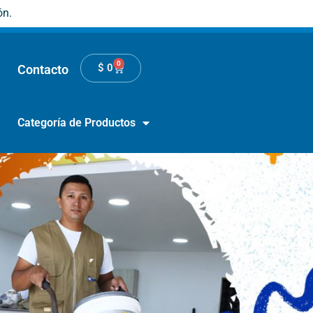
ón.
0
$
0
Contacto
Categoría de Productos