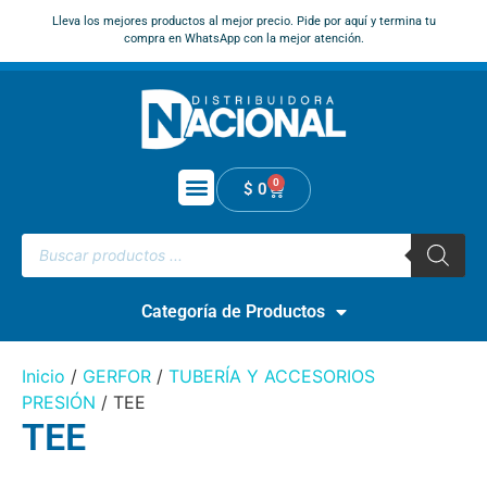
Lleva los mejores productos al mejor precio. Pide por aquí y termina tu
compra en WhatsApp con la mejor atención.
0
$
0
Categoría de Productos
Inicio
/
GERFOR
/
TUBERÍA Y ACCESORIOS
PRESIÓN
/ TEE
TEE