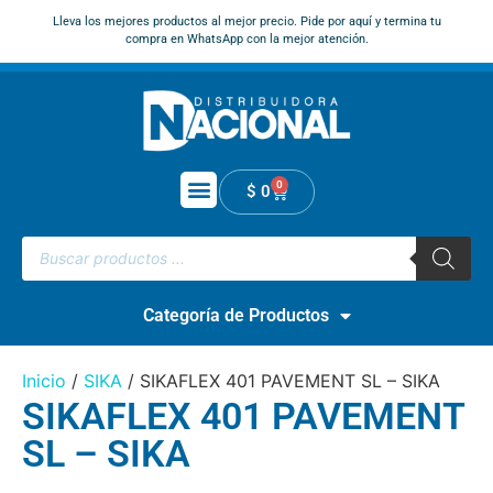
Lleva los mejores productos al mejor precio. Pide por aquí y termina tu
compra en WhatsApp con la mejor atención.
0
$
0
Categoría de Productos
Inicio
/
SIKA
/ SIKAFLEX 401 PAVEMENT SL – SIKA
SIKAFLEX 401 PAVEMENT
SL – SIKA