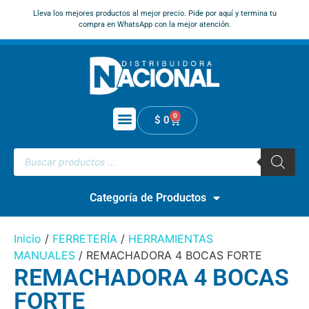
Lleva los mejores productos al mejor precio. Pide por aquí y termina tu
compra en WhatsApp con la mejor atención.
0
$
0
Categoría de Productos
Inicio
/
FERRETERÍA
/
HERRAMIENTAS
MANUALES
/ REMACHADORA 4 BOCAS FORTE
REMACHADORA 4 BOCAS
FORTE