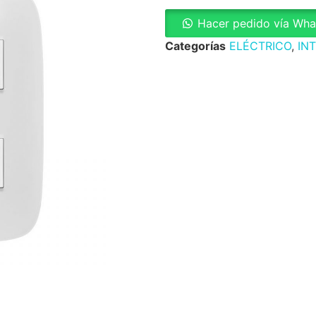
Hacer pedido vía Wh
Categorías
ELÉCTRICO
,
IN