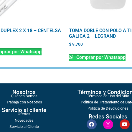
 DUPLEX 2 X 18 – CENTELSA
TOMA DOBLE CON POLO A T
GALICA 2 – LEGRAND
$
9.700
prar por Whatsapp
Comprar por Whatsapp
Nosotros
Términos y Condicio
Quiénes Somos
Términos de Uso del Sitio
Trabaja con Nosotros
Política de Tratamiento de Dat
Política de Devoluciones
Servicio al cliente
Ofertas
Redes Sociales
Novedades
Servicio al Cliente