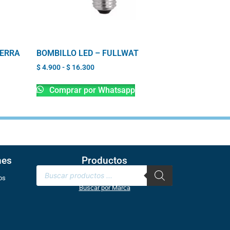
IERRA
BOMBILLO LED – FULLWAT
$
4.900
-
$
16.300
Comprar por Whatsapp
nes
Productos
os
Buscar por Marca