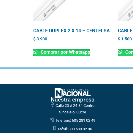
CABLE DUPLEX 2 X 14 – CENTELSA
CABLE
$
3.900
$
1.500
Comprar por Whatsapp
Com
Nuestra empresa
Calle 20 # 24-34 Centro
Sincelejo, Sucre
Teléfono: 605 281 02 49
Móvil: 300 503 92 96